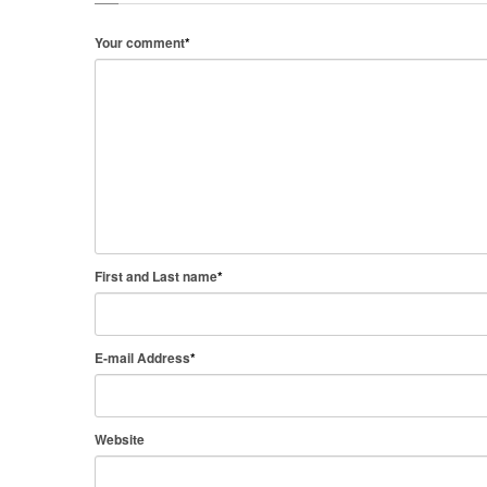
Your comment
*
First and Last name
*
E-mail Address
*
Website