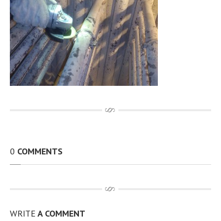
その他、製作・補修工事
アルミTIG溶接
動画
開先加工機 RIDGID社製B-500
100A〜無制限 t12.7までと広範囲 動画
従業員資格取得状況
設備環境
最新情報
お問い合わせ
求人情報
0
COMMENTS
個人情報保護方針
アクセス
サイトマップ
WRITE
A COMMENT