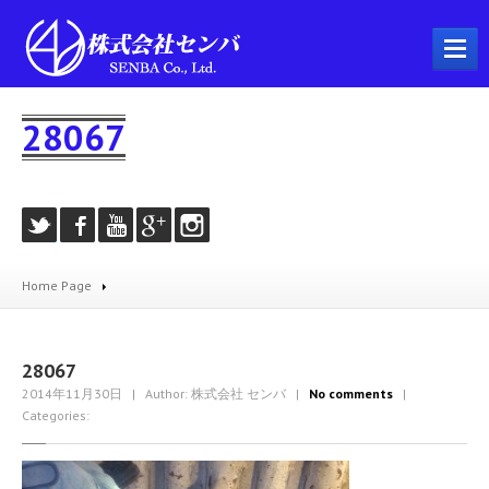
ホーム
28067
会社概要
事業内容
プラント工事
配管工事
Home Page
製缶工事
溶接工事
機械器具設置工事
28067
2014年11月30日
| Author: 株式会社 センバ
|
No comments
|
とび・土工工事
Categories:
耐火工事
建築工事