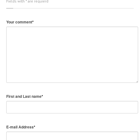
Fields with * are requierd
Your comment
*
First and Last name
*
E-mail Address
*