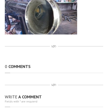
その他、製作・補修工事
アルミTIG溶接
動画
開先加工機 RIDGID社製B-500
100A〜無制限 t12.7までと広範囲 動画
従業員資格取得状況
設備環境
最新情報
お問い合わせ
求人情報
0
COMMENTS
個人情報保護方針
アクセス
サイトマップ
WRITE
A COMMENT
Fields with * are requierd