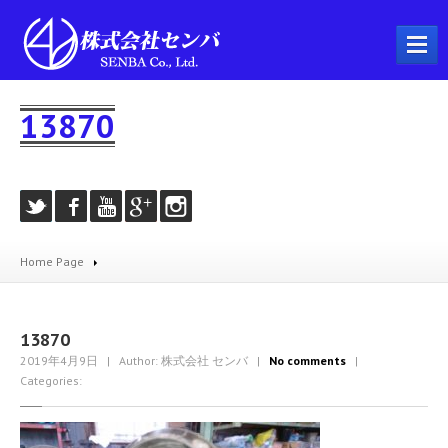
ホーム
13870
会社概要
事業内容
プラント工事
配管工事
Home Page
製缶工事
溶接工事
機械器具設置工事
13870
2019年4月9日
| Author: 株式会社 センバ
|
No comments
|
とび・土工工事
Categories:
耐火工事
建築工事