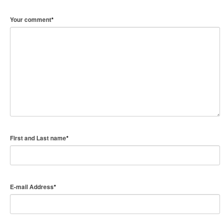
Your comment
*
First and Last name
*
E-mail Address
*