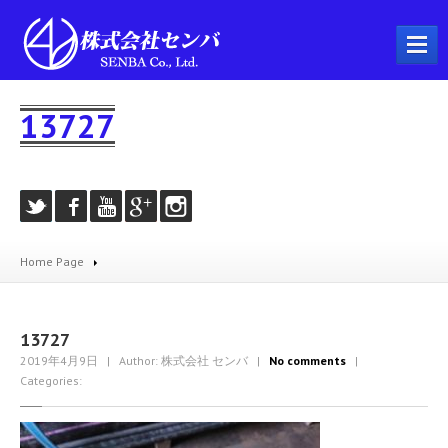
ホーム
13727
会社概要
事業内容
プラント工事
配管工事
Home Page
製缶工事
溶接工事
機械器具設置工事
13727
2019年4月9日
| Author: 株式会社 センバ
|
No comments
|
とび・土工工事
Categories:
耐火工事
建築工事