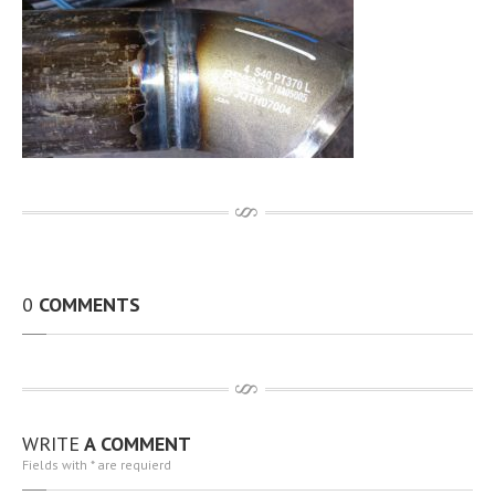
その他、製作・補修工事
アルミTIG溶接
動画
開先加工機 RIDGID社製B-500
100A〜無制限 t12.7までと広範囲 動画
従業員資格取得状況
設備環境
最新情報
お問い合わせ
求人情報
0
COMMENTS
個人情報保護方針
アクセス
サイトマップ
WRITE
A COMMENT
Fields with * are requierd