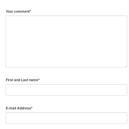
Your comment
*
First and Last name
*
E-mail Address
*