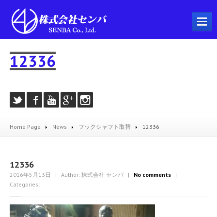
ホーム
12336
会社概要
事業内容
プラント工事
配管工事
Home Page
News
フックシャフト取替
12336
製缶工事
溶接工事
機械器具設置工事
12336
2016年5月13日
| Author: 株式会社 センバ
|
No comments
|
とび・土工工事
Categories:
耐火工事
建築工事