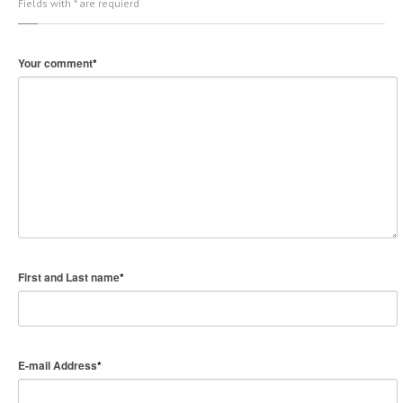
Fields with * are requierd
Your comment
*
First and Last name
*
E-mail Address
*