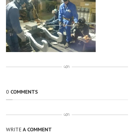
その他、製作・補修工事
アルミTIG溶接
動画
開先加工機 RIDGID社製B-500
100A〜無制限 t12.7までと広範囲 動画
従業員資格取得状況
設備環境
最新情報
お問い合わせ
求人情報
0
COMMENTS
個人情報保護方針
アクセス
サイトマップ
WRITE
A COMMENT