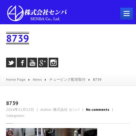
ホーム
8739
会社概要
事業内容
プラント工事
配管工事
Home Page
News
チュービング配管取付
8739
製缶工事
溶接工事
機械器具設置工事
8739
2014年11月22日
| Author: 株式会社 センバ
|
No comments
|
とび・土工工事
Categories:
耐火工事
建築工事