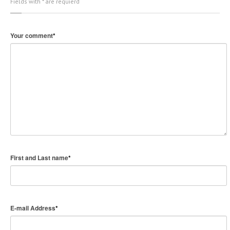
Fields with * are requierd
Your comment
*
First and Last name
*
E-mail Address
*