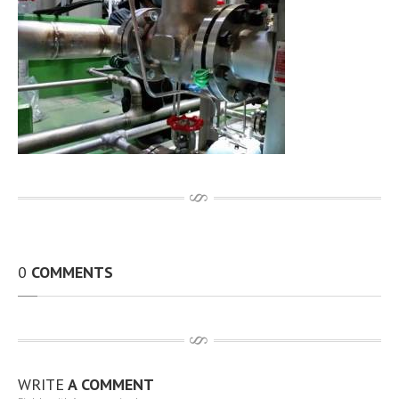
その他、製作・補修工事
アルミTIG溶接
動画
開先加工機 RIDGID社製B-500
100A〜無制限 t12.7までと広範囲 動画
従業員資格取得状況
設備環境
最新情報
お問い合わせ
求人情報
0
COMMENTS
個人情報保護方針
アクセス
サイトマップ
WRITE
A COMMENT