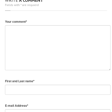
WRITE
A COMMENT
Fields with * are requierd
Your comment
*
First and Last name
*
E-mail Address
*