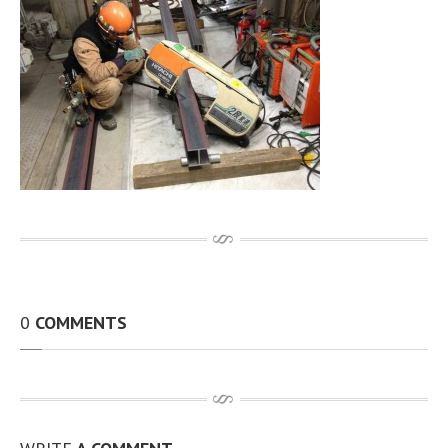
その他、製作・補修工事
アルミTIG溶接
動画
開先加工機 RIDGID社製B-500
100A〜無制限 t12.7までと広範囲 動画
従業員資格取得状況
設備環境
最新情報
お問い合わせ
求人情報
個人情報保護方針
0
COMMENTS
アクセス
サイトマップ