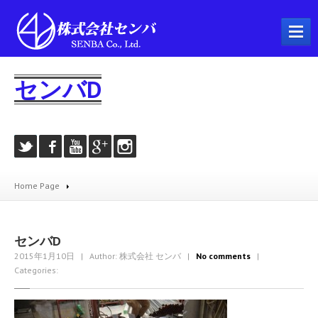
ホーム
センバD
会社概要
事業内容
プラント工事
配管工事
Home Page
製缶工事
溶接工事
機械器具設置工事
センバD
2015年1月10日
| Author: 株式会社 センバ
|
No comments
|
とび・土工工事
Categories:
耐火工事
建築工事