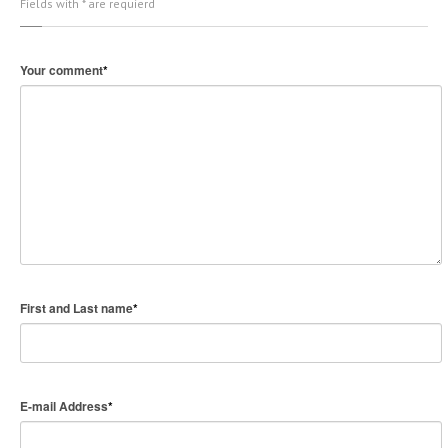
Fields with * are requierd
Your comment
*
First and Last name
*
E-mail Address
*