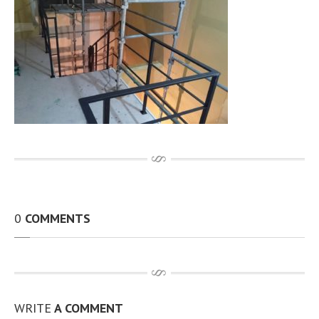
その他、製作・補修工事
アルミTIG溶接
動画
開先加工機 RIDGID社製B-500
100A〜無制限 t12.7までと広範囲 動画
従業員資格取得状況
設備環境
最新情報
お問い合わせ
求人情報
0
COMMENTS
個人情報保護方針
アクセス
サイトマップ
WRITE
A COMMENT