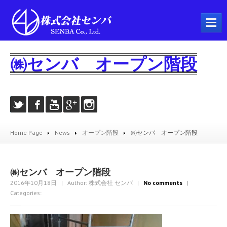
ホーム
㈱センバ オープン階段
会社概要
事業内容
プラント工事
配管工事
Home Page
News
オープン階段
㈱センバ オープン階段
製缶工事
溶接工事
機械器具設置工事
㈱センバ オープン階段
2016年10月18日
| Author: 株式会社 センバ
|
No comments
|
とび・土工工事
Categories:
耐火工事
建築工事