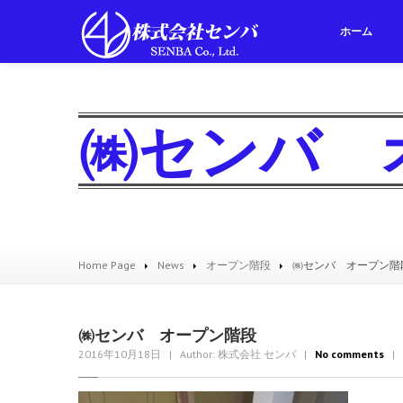
ホーム
㈱センバ 
Home Page
News
オープン階段
㈱センバ オープン階
㈱センバ オープン階段
2016年10月18日
| Author: 株式会社 センバ
|
No comments
| C