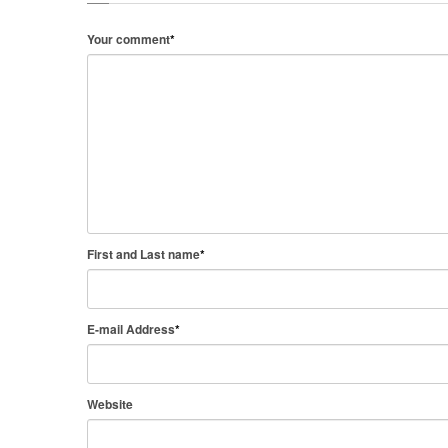
Your comment
*
First and Last name
*
E-mail Address
*
Website