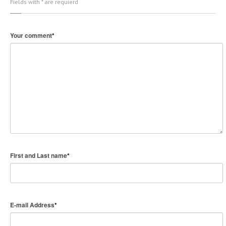
Fields with * are requierd
Your comment
*
First and Last name
*
E-mail Address
*