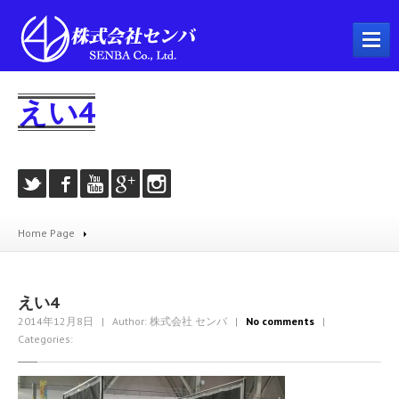
ホーム
えい4
会社概要
事業内容
プラント工事
配管工事
Home Page
製缶工事
溶接工事
機械器具設置工事
えい4
2014年12月8日
| Author: 株式会社 センバ
|
No comments
|
とび・土工工事
Categories:
耐火工事
建築工事