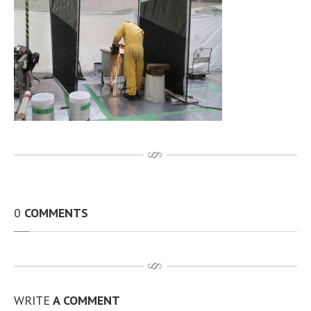
その他、製作・補修工事
アルミTIG溶接
動画
開先加工機 RIDGID社製B-500
100A〜無制限 t12.7までと広範囲 動画
従業員資格取得状況
設備環境
最新情報
お問い合わせ
求人情報
0
COMMENTS
個人情報保護方針
アクセス
サイトマップ
WRITE
A COMMENT