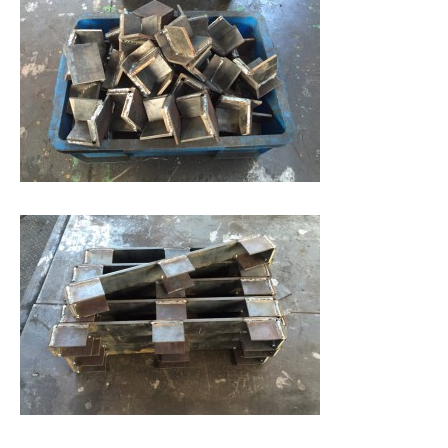
その他、製作・補修工事
アルミTIG溶接
動画
開先加工機 RIDGID社製B-500
100A〜無制限 t12.7までと広範囲 動画
従業員資格取得状況
設備環境
最新情報
お問い合わせ
求人情報
個人情報保護方針
アクセス
サイトマップ