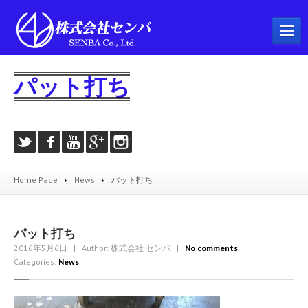
ホーム
パット打ち
会社概要
事業内容
プラント工事
配管工事
Home Page
News
パット打ち
製缶工事
溶接工事
機械器具設置工事
パット打ち
2016年5月6日
| Author: 株式会社 センバ
|
No comments
|
とび・土工工事
Categories:
News
耐火工事
建築工事